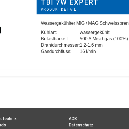
TBI 7W EXPERT
PRODUKTDETAIL
Wassergekühlter MIG / MAG Schweissbren
Kühlart:
wassergekühlt
Belastbarkeit:
500 A Mischgas (100%)
Drahtdurchmesser:
1,2-1,6 mm
Gasdurchfluss:
16 l/min
stechnik
AGB
ads
Datenschutz