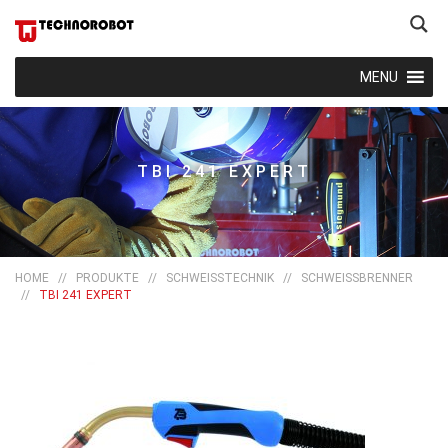
MENU
TBI 241 EXPERT
HOME
//
PRODUKTE
//
SCHWEISSTECHNIK
//
SCHWEISSBRENNER
//
TBI 241 EXPERT