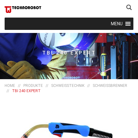
MENU
TBI 240 EXPERT
HOME
//
PRODUKTE
//
SCHWEISSTECHNIK
//
SCHWEISSBRENNER
//
TBI 240 EXPERT