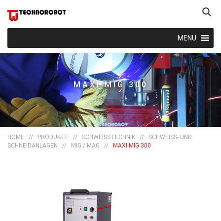
MENU
MAXI MIG 300
HOME
//
PRODUKTE
//
SCHWEISSTECHNIK
//
SCHWEISS- UND
SCHNEIDANLAGEN
//
MIG / MAG
//
MAXI MIG 300