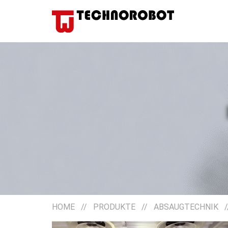
HOME
//
PRODUKTE
//
ABSAUGTECHNIK
/