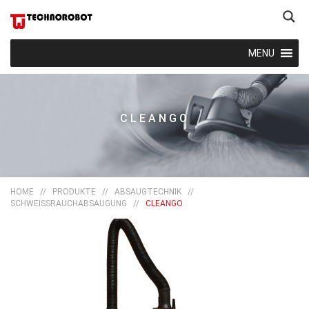
MENU
CLEANGO
HOME
//
PRODUKTE
//
ABSAUGTECHNIK
//
SCHWEISSRAUCHABSAUGUNG
//
CLEANGO