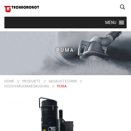
MENU
PUMA
HOME
//
PRODUKTE
//
ABSAUGTECHNIK
//
HOCHVAKUUMABSAUGUNG
//
PUMA